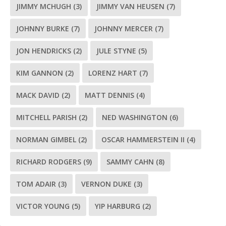
JIMMY MCHUGH
(3)
JIMMY VAN HEUSEN
(7)
JOHNNY BURKE
(7)
JOHNNY MERCER
(7)
JON HENDRICKS
(2)
JULE STYNE
(5)
KIM GANNON
(2)
LORENZ HART
(7)
MACK DAVID
(2)
MATT DENNIS
(4)
MITCHELL PARISH
(2)
NED WASHINGTON
(6)
NORMAN GIMBEL
(2)
OSCAR HAMMERSTEIN II
(4)
RICHARD RODGERS
(9)
SAMMY CAHN
(8)
TOM ADAIR
(3)
VERNON DUKE
(3)
VICTOR YOUNG
(5)
YIP HARBURG
(2)