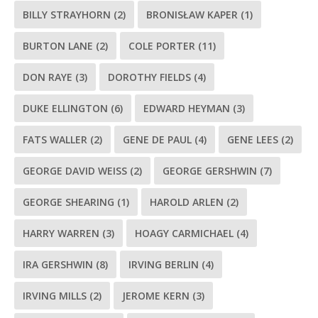
BILLY STRAYHORN
(2)
BRONISŁAW KAPER
(1)
BURTON LANE
(2)
COLE PORTER
(11)
DON RAYE
(3)
DOROTHY FIELDS
(4)
DUKE ELLINGTON
(6)
EDWARD HEYMAN
(3)
FATS WALLER
(2)
GENE DE PAUL
(4)
GENE LEES
(2)
GEORGE DAVID WEISS
(2)
GEORGE GERSHWIN
(7)
GEORGE SHEARING
(1)
HAROLD ARLEN
(2)
HARRY WARREN
(3)
HOAGY CARMICHAEL
(4)
IRA GERSHWIN
(8)
IRVING BERLIN
(4)
IRVING MILLS
(2)
JEROME KERN
(3)