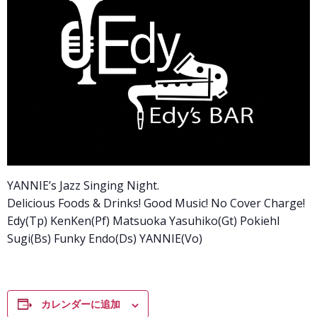
YANNIE’s Jazz Singing Night.
Delicious Foods & Drinks! Good Music! No Cover Charge!
Edy(Tp) KenKen(Pf) Matsuoka Yasuhiko(Gt) Pokiehl
Sugi(Bs) Funky Endo(Ds) YANNIE(Vo)
カレンダーに追加