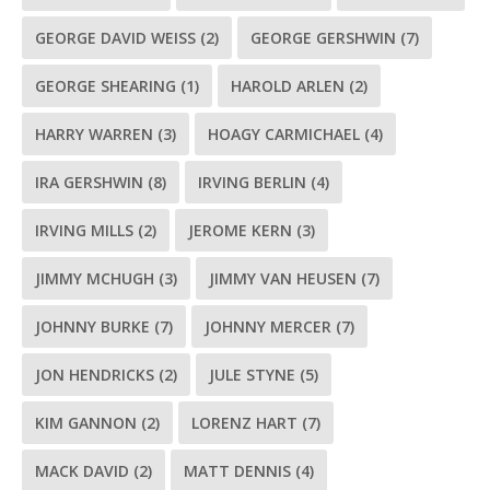
GEORGE DAVID WEISS
(2)
GEORGE GERSHWIN
(7)
GEORGE SHEARING
(1)
HAROLD ARLEN
(2)
HARRY WARREN
(3)
HOAGY CARMICHAEL
(4)
IRA GERSHWIN
(8)
IRVING BERLIN
(4)
IRVING MILLS
(2)
JEROME KERN
(3)
JIMMY MCHUGH
(3)
JIMMY VAN HEUSEN
(7)
JOHNNY BURKE
(7)
JOHNNY MERCER
(7)
JON HENDRICKS
(2)
JULE STYNE
(5)
KIM GANNON
(2)
LORENZ HART
(7)
MACK DAVID
(2)
MATT DENNIS
(4)