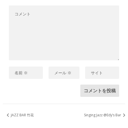
JAZZ BAR 竹花
Singing Jazz @Edy’s Bar