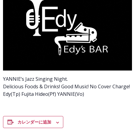
YANNIE’s Jazz Singing Night.
Delicious Foods & Drinks! Good Music! No Cover Charge!
Edy(Tp) Fujita Hideo(Pf) YANNIE(Vo)
カレンダーに追加