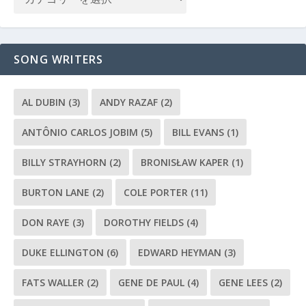
SONG WRITERS
AL DUBIN
(3)
ANDY RAZAF
(2)
ANTÔNIO CARLOS JOBIM
(5)
BILL EVANS
(1)
BILLY STRAYHORN
(2)
BRONISŁAW KAPER
(1)
BURTON LANE
(2)
COLE PORTER
(11)
DON RAYE
(3)
DOROTHY FIELDS
(4)
DUKE ELLINGTON
(6)
EDWARD HEYMAN
(3)
FATS WALLER
(2)
GENE DE PAUL
(4)
GENE LEES
(2)