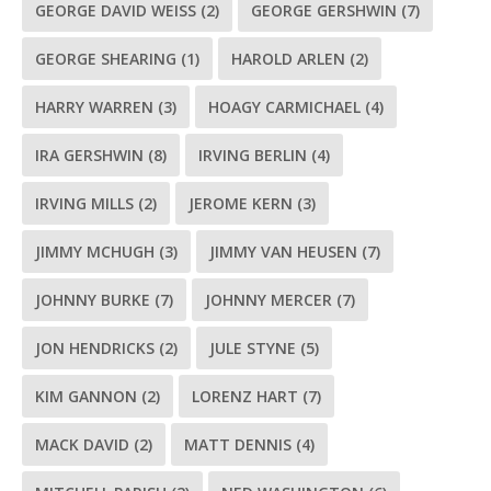
GEORGE DAVID WEISS
(2)
GEORGE GERSHWIN
(7)
GEORGE SHEARING
(1)
HAROLD ARLEN
(2)
HARRY WARREN
(3)
HOAGY CARMICHAEL
(4)
IRA GERSHWIN
(8)
IRVING BERLIN
(4)
IRVING MILLS
(2)
JEROME KERN
(3)
JIMMY MCHUGH
(3)
JIMMY VAN HEUSEN
(7)
JOHNNY BURKE
(7)
JOHNNY MERCER
(7)
JON HENDRICKS
(2)
JULE STYNE
(5)
KIM GANNON
(2)
LORENZ HART
(7)
MACK DAVID
(2)
MATT DENNIS
(4)