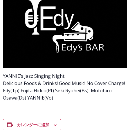
YANNIE’s Jazz Singing Night.
Delicious Foods & Drinks! Good Music! No Cover Charge!
Edy(Tp) Fujita Hideo(Pf) Seki Ryohei(Bs) Motohiro
Osawa(Ds) YANNIE(Vo)
カレンダーに追加