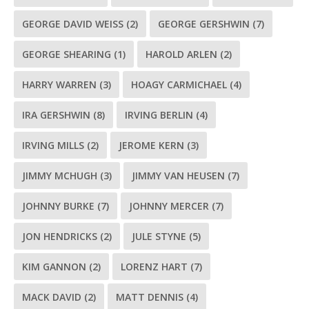
GEORGE DAVID WEISS
(2)
GEORGE GERSHWIN
(7)
GEORGE SHEARING
(1)
HAROLD ARLEN
(2)
HARRY WARREN
(3)
HOAGY CARMICHAEL
(4)
IRA GERSHWIN
(8)
IRVING BERLIN
(4)
IRVING MILLS
(2)
JEROME KERN
(3)
JIMMY MCHUGH
(3)
JIMMY VAN HEUSEN
(7)
JOHNNY BURKE
(7)
JOHNNY MERCER
(7)
JON HENDRICKS
(2)
JULE STYNE
(5)
KIM GANNON
(2)
LORENZ HART
(7)
MACK DAVID
(2)
MATT DENNIS
(4)