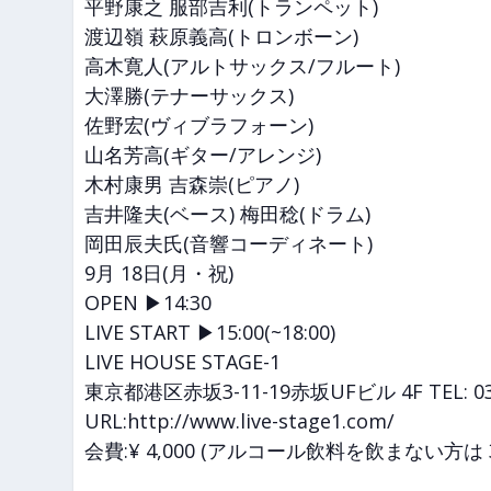
平野康之 服部吉利(トランペット)
渡辺嶺 萩原義高(トロンボーン)
高木寛人(アルトサックス/フルート)
大澤勝(テナーサックス)
佐野宏(ヴィブラフォーン)
山名芳高(ギター/アレンジ)
木村康男 吉森崇(ピアノ)
吉井隆夫(ベース) 梅田稔(ドラム)
岡田辰夫氏(音響コーディネート)
9月 18日(月・祝)
OPEN ▶14:30
LIVE START ▶15:00(~18:00)
LIVE HOUSE STAGE-1
東京都港区赤坂3-11-19赤坂UFビル 4F TEL: 03-
URL:http://www.live-stage1.com/
会費:¥ 4,000 (アルコール飲料を飲まない方は 3,