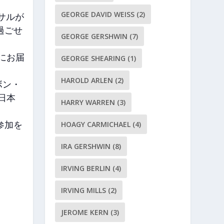
GEORGE DAVID WEISS
(2)
ーサルが
過ごせ
GEORGE GERSHWIN
(7)
心にお届
GEORGE SHEARING
(1)
HAROLD ARLEN
(2)
ボン・
日本
HARRY WARREN
(3)
参加を
HOAGY CARMICHAEL
(4)
IRA GERSHWIN
(8)
IRVING BERLIN
(4)
IRVING MILLS
(2)
JEROME KERN
(3)