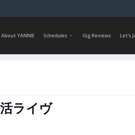
About YANNIE
Schedules
Gig Reviews
Let’s J
 復活ライヴ