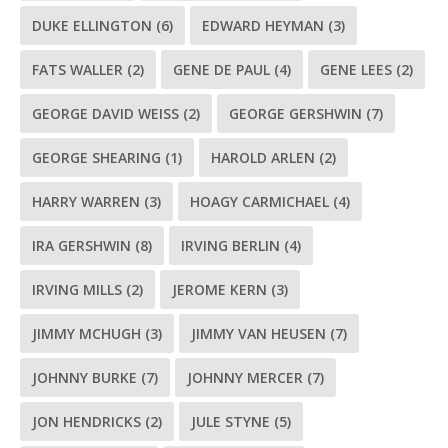
DUKE ELLINGTON
(6)
EDWARD HEYMAN
(3)
FATS WALLER
(2)
GENE DE PAUL
(4)
GENE LEES
(2)
GEORGE DAVID WEISS
(2)
GEORGE GERSHWIN
(7)
GEORGE SHEARING
(1)
HAROLD ARLEN
(2)
HARRY WARREN
(3)
HOAGY CARMICHAEL
(4)
IRA GERSHWIN
(8)
IRVING BERLIN
(4)
IRVING MILLS
(2)
JEROME KERN
(3)
JIMMY MCHUGH
(3)
JIMMY VAN HEUSEN
(7)
JOHNNY BURKE
(7)
JOHNNY MERCER
(7)
JON HENDRICKS
(2)
JULE STYNE
(5)