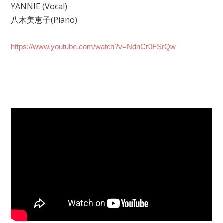
YANNIE (Vocal)
八木美恵子(Piano)
https://www.youtube.com/watch?v=NdnCr0FSrQw