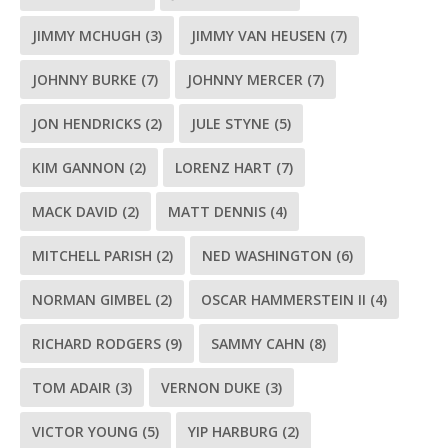
JIMMY MCHUGH
(3)
JIMMY VAN HEUSEN
(7)
JOHNNY BURKE
(7)
JOHNNY MERCER
(7)
JON HENDRICKS
(2)
JULE STYNE
(5)
KIM GANNON
(2)
LORENZ HART
(7)
MACK DAVID
(2)
MATT DENNIS
(4)
MITCHELL PARISH
(2)
NED WASHINGTON
(6)
NORMAN GIMBEL
(2)
OSCAR HAMMERSTEIN II
(4)
RICHARD RODGERS
(9)
SAMMY CAHN
(8)
TOM ADAIR
(3)
VERNON DUKE
(3)
VICTOR YOUNG
(5)
YIP HARBURG
(2)