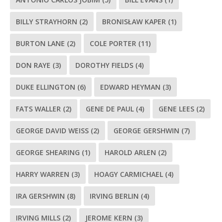
BILLY STRAYHORN
(2)
BRONISŁAW KAPER
(1)
BURTON LANE
(2)
COLE PORTER
(11)
DON RAYE
(3)
DOROTHY FIELDS
(4)
DUKE ELLINGTON
(6)
EDWARD HEYMAN
(3)
FATS WALLER
(2)
GENE DE PAUL
(4)
GENE LEES
(2)
GEORGE DAVID WEISS
(2)
GEORGE GERSHWIN
(7)
GEORGE SHEARING
(1)
HAROLD ARLEN
(2)
HARRY WARREN
(3)
HOAGY CARMICHAEL
(4)
IRA GERSHWIN
(8)
IRVING BERLIN
(4)
IRVING MILLS
(2)
JEROME KERN
(3)