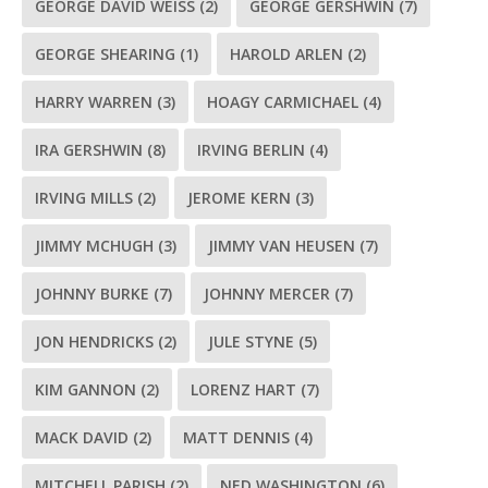
GEORGE DAVID WEISS
(2)
GEORGE GERSHWIN
(7)
GEORGE SHEARING
(1)
HAROLD ARLEN
(2)
HARRY WARREN
(3)
HOAGY CARMICHAEL
(4)
IRA GERSHWIN
(8)
IRVING BERLIN
(4)
IRVING MILLS
(2)
JEROME KERN
(3)
JIMMY MCHUGH
(3)
JIMMY VAN HEUSEN
(7)
JOHNNY BURKE
(7)
JOHNNY MERCER
(7)
JON HENDRICKS
(2)
JULE STYNE
(5)
KIM GANNON
(2)
LORENZ HART
(7)
MACK DAVID
(2)
MATT DENNIS
(4)
MITCHELL PARISH
(2)
NED WASHINGTON
(6)