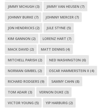
JIMMY MCHUGH
(3)
JIMMY VAN HEUSEN
(7)
JOHNNY BURKE
(7)
JOHNNY MERCER
(7)
JON HENDRICKS
(2)
JULE STYNE
(5)
KIM GANNON
(2)
LORENZ HART
(7)
MACK DAVID
(2)
MATT DENNIS
(4)
MITCHELL PARISH
(2)
NED WASHINGTON
(6)
NORMAN GIMBEL
(2)
OSCAR HAMMERSTEIN II
(4)
RICHARD RODGERS
(9)
SAMMY CAHN
(8)
TOM ADAIR
(3)
VERNON DUKE
(3)
VICTOR YOUNG
(5)
YIP HARBURG
(2)