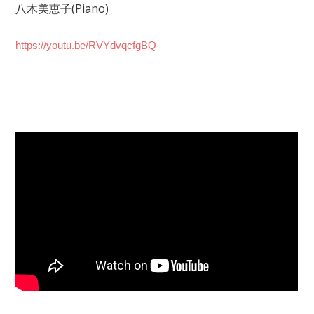
八木美恵子(Piano)
https://youtu.be/RVYdvqcfgBQ