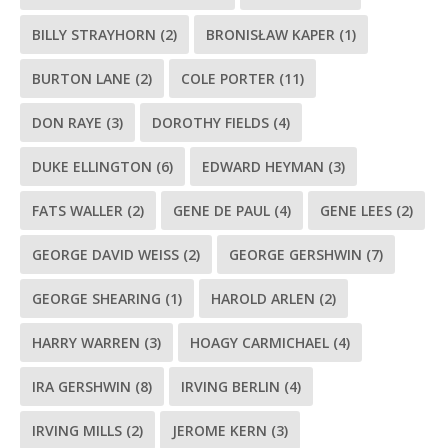
BILLY STRAYHORN
(2)
BRONISŁAW KAPER
(1)
BURTON LANE
(2)
COLE PORTER
(11)
DON RAYE
(3)
DOROTHY FIELDS
(4)
DUKE ELLINGTON
(6)
EDWARD HEYMAN
(3)
FATS WALLER
(2)
GENE DE PAUL
(4)
GENE LEES
(2)
GEORGE DAVID WEISS
(2)
GEORGE GERSHWIN
(7)
GEORGE SHEARING
(1)
HAROLD ARLEN
(2)
HARRY WARREN
(3)
HOAGY CARMICHAEL
(4)
IRA GERSHWIN
(8)
IRVING BERLIN
(4)
IRVING MILLS
(2)
JEROME KERN
(3)