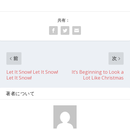
共有：
前
次
Let It Snow! Let It Snow!
It’s Beginning to Look a
Let It Snow!
Lot Like Christmas
著者について