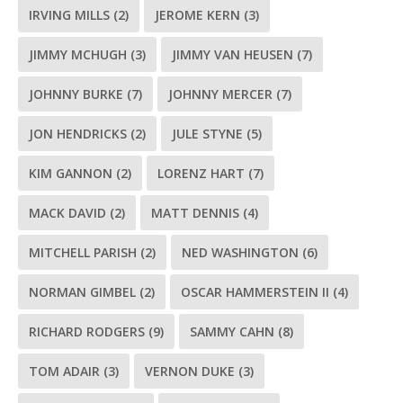
IRVING MILLS
(2)
JEROME KERN
(3)
JIMMY MCHUGH
(3)
JIMMY VAN HEUSEN
(7)
JOHNNY BURKE
(7)
JOHNNY MERCER
(7)
JON HENDRICKS
(2)
JULE STYNE
(5)
KIM GANNON
(2)
LORENZ HART
(7)
MACK DAVID
(2)
MATT DENNIS
(4)
MITCHELL PARISH
(2)
NED WASHINGTON
(6)
NORMAN GIMBEL
(2)
OSCAR HAMMERSTEIN II
(4)
RICHARD RODGERS
(9)
SAMMY CAHN
(8)
TOM ADAIR
(3)
VERNON DUKE
(3)