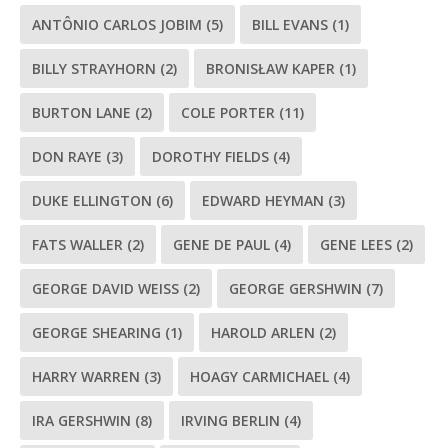
ANTÔNIO CARLOS JOBIM
(5)
BILL EVANS
(1)
BILLY STRAYHORN
(2)
BRONISŁAW KAPER
(1)
BURTON LANE
(2)
COLE PORTER
(11)
DON RAYE
(3)
DOROTHY FIELDS
(4)
DUKE ELLINGTON
(6)
EDWARD HEYMAN
(3)
FATS WALLER
(2)
GENE DE PAUL
(4)
GENE LEES
(2)
GEORGE DAVID WEISS
(2)
GEORGE GERSHWIN
(7)
GEORGE SHEARING
(1)
HAROLD ARLEN
(2)
HARRY WARREN
(3)
HOAGY CARMICHAEL
(4)
IRA GERSHWIN
(8)
IRVING BERLIN
(4)