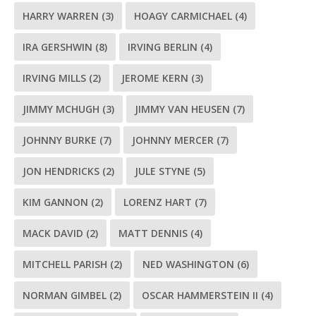
HARRY WARREN
(3)
HOAGY CARMICHAEL
(4)
IRA GERSHWIN
(8)
IRVING BERLIN
(4)
IRVING MILLS
(2)
JEROME KERN
(3)
JIMMY MCHUGH
(3)
JIMMY VAN HEUSEN
(7)
JOHNNY BURKE
(7)
JOHNNY MERCER
(7)
JON HENDRICKS
(2)
JULE STYNE
(5)
KIM GANNON
(2)
LORENZ HART
(7)
MACK DAVID
(2)
MATT DENNIS
(4)
MITCHELL PARISH
(2)
NED WASHINGTON
(6)
NORMAN GIMBEL
(2)
OSCAR HAMMERSTEIN II
(4)