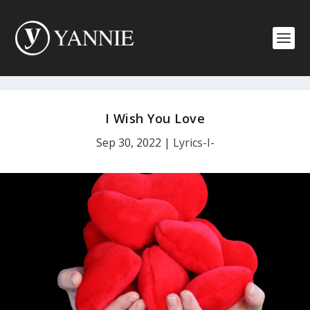
I Wish You Love
Sep 30, 2022
|
Lyrics-I-