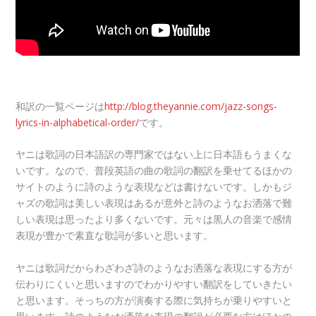
和訳の一覧ページは
http://blog.theyannie.com/jazz-songs-
lyrics-in-alphabetical-order/
です。
ヤニは歌詞の日本語訳の専門家ではない上に日本語もうまくな
いです。なので、普段英語の曲の歌詞の翻訳を乗せてるほかの
サイトのように詩のような表現などは書けないです。しかもジ
ャズの歌詞は美しい表現はあるが意外と詩のようなお洒落で難
しい表現は思ったより多くないです。元々は黒人の音楽で感情
表現が豊かで素直な歌詞が多いと思います。
ヤニは歌詞だからわざわざ詩のようなお洒落な表現にする方が
伝わりにくいと思いますのでわかりやすい翻訳をしていきたい
と思います。そっちの方が演奏する際に気持ちが乗りやすいと