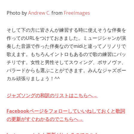
Photo by
Andrew C.
from
FreeImages
そして下の方に皆さんが練習する時に使えそうな伴奏を
作っての
URL
をつけておきました。ミュージシャンが演
奏した音源で作った伴奏なので
midi
と違ってノリノリで
歌えます。もちろんイントロもあるので歌の練習にバッ
チリです。女性と男性そしてスウィング、ボサノヴァ、
バラードからも選ぶことができます。みんなジャズボー
カル頑張りましょう！
^^
ジャズソングの和訳のリストはこちらへ→
Facebookページをフォローしていいねしておくと歌詞
の更新がすぐわかるのでこちらへ→