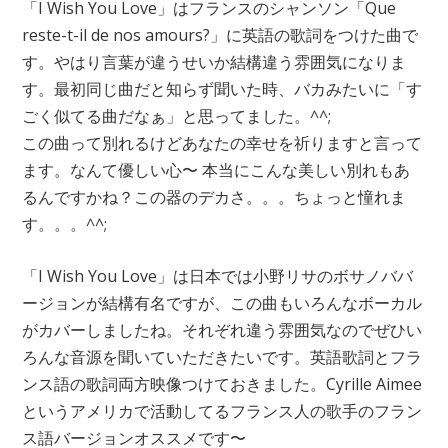
「I Wish You Love」はフランスのシャンソン「Que
reste-t-il de nos amours?」に英語の歌詞をつけた曲で
す。やはり言葉が違うせいか結構違う雰囲気になりま
す。最初同じ曲だと知らず聞いた時、バカみたいに「す
ごく似てる曲だなぁ」と思ってました。^^;
この曲って別れるけどあなたの幸せを祈りますと言って
ます。なんて優しい心〜 本当にこんな美しい別れもあ
るんですかね？この器のデカさ。。。ちょっと憧れま
す。。。^^;
「I Wish You Love」は日本では小野リサのボサノババ
ージョンが結構有名ですが、この曲もいろんなボーカル
がカバーしましたね。それぞれ違う雰囲気なのでぜひい
ろんな音源を聞いていただきたいです。英語歌詞とフラ
ンス語の歌詞両方映像つけておきました。Cyrille Aimee
というアメリカで活動してるフランス人の歌手のフラン
ス語バージョンオススメです〜