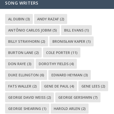
SONG WRITERS
AL DUBIN
(3)
ANDY RAZAF
(2)
ANTÔNIO CARLOS JOBIM
(5)
BILL EVANS
(1)
BILLY STRAYHORN
(2)
BRONISŁAW KAPER
(1)
BURTON LANE
(2)
COLE PORTER
(11)
DON RAYE
(3)
DOROTHY FIELDS
(4)
DUKE ELLINGTON
(6)
EDWARD HEYMAN
(3)
FATS WALLER
(2)
GENE DE PAUL
(4)
GENE LEES
(2)
GEORGE DAVID WEISS
(2)
GEORGE GERSHWIN
(7)
GEORGE SHEARING
(1)
HAROLD ARLEN
(2)