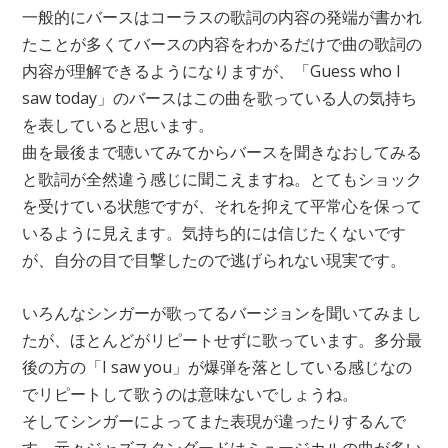
一般的にバースはコーラスの歌詞の内容の発端が書かれ
たことが多くてバースの内容をわかるだけで曲の歌詞の
内容が理解できるようになりますが、「Guess who I
saw today」のバースはこの曲を歌っている人の気持ち
を表していると思います。
曲を最後まで聴いてみてからバースを聞きなおしてみる
と歌詞が全然違う感じに聞こえますね。とてもショック
を受けている状態ですが、それを抑えて平常心を保って
いるように見えます。気持ち的には信じたくないです
が、自分の目で目撃したので逃げられない現実です。
いろんなシンガーが歌ってるバージョンを聞いてみまし
たが、ほとんどがリピートせずに歌っています。多分最
後の方の「I saw you」が爆弾を落としている感じなの
でリピートして歌うのは意味ないでしょうね。
そしてシンガーによってまた表現が違ったりするんで
す。元々ジャズスタンダードはミュージカルの曲が多い