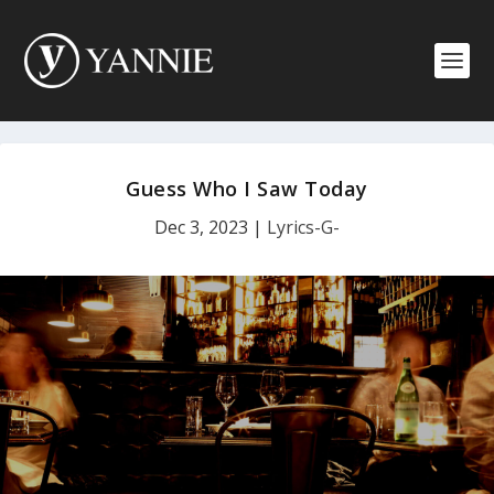
Guess Who I Saw Today
Dec 3, 2023
|
Lyrics-G-