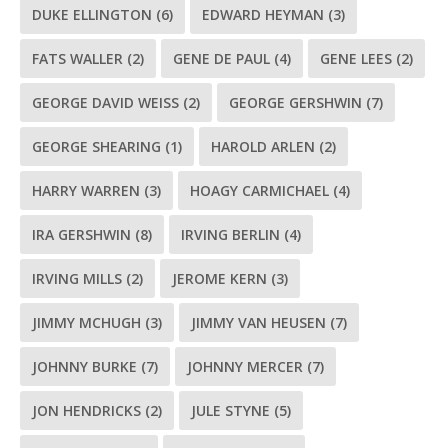
DUKE ELLINGTON
(6)
EDWARD HEYMAN
(3)
FATS WALLER
(2)
GENE DE PAUL
(4)
GENE LEES
(2)
GEORGE DAVID WEISS
(2)
GEORGE GERSHWIN
(7)
GEORGE SHEARING
(1)
HAROLD ARLEN
(2)
HARRY WARREN
(3)
HOAGY CARMICHAEL
(4)
IRA GERSHWIN
(8)
IRVING BERLIN
(4)
IRVING MILLS
(2)
JEROME KERN
(3)
JIMMY MCHUGH
(3)
JIMMY VAN HEUSEN
(7)
JOHNNY BURKE
(7)
JOHNNY MERCER
(7)
JON HENDRICKS
(2)
JULE STYNE
(5)