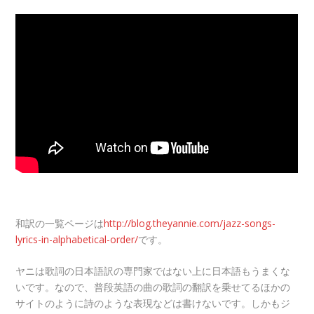
和訳の一覧ページは
http://blog.theyannie.com/jazz-songs-
lyrics-in-alphabetical-order/
です。
ヤニは歌詞の日本語訳の専門家ではない上に日本語もうまくな
いです。なので、普段英語の曲の歌詞の翻訳を乗せてるほかの
サイトのように詩のような表現などは書けないです。しかもジ