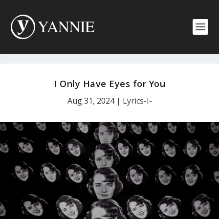
I Only Have Eyes for You
Aug 31, 2024
|
Lyrics-I-