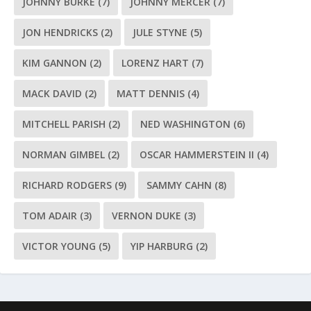
JOHNNY BURKE
(7)
JOHNNY MERCER
(7)
JON HENDRICKS
(2)
JULE STYNE
(5)
KIM GANNON
(2)
LORENZ HART
(7)
MACK DAVID
(2)
MATT DENNIS
(4)
MITCHELL PARISH
(2)
NED WASHINGTON
(6)
NORMAN GIMBEL
(2)
OSCAR HAMMERSTEIN II
(4)
RICHARD RODGERS
(9)
SAMMY CAHN
(8)
TOM ADAIR
(3)
VERNON DUKE
(3)
VICTOR YOUNG
(5)
YIP HARBURG
(2)