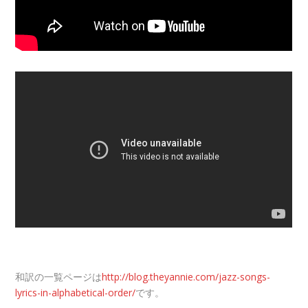
和訳の一覧ページは
http://blog.theyannie.com/jazz-songs-
lyrics-in-alphabetical-order/
です。