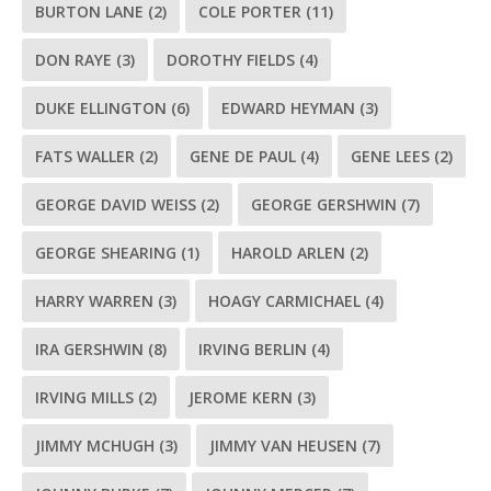
BURTON LANE
(2)
COLE PORTER
(11)
DON RAYE
(3)
DOROTHY FIELDS
(4)
DUKE ELLINGTON
(6)
EDWARD HEYMAN
(3)
FATS WALLER
(2)
GENE DE PAUL
(4)
GENE LEES
(2)
GEORGE DAVID WEISS
(2)
GEORGE GERSHWIN
(7)
GEORGE SHEARING
(1)
HAROLD ARLEN
(2)
HARRY WARREN
(3)
HOAGY CARMICHAEL
(4)
IRA GERSHWIN
(8)
IRVING BERLIN
(4)
IRVING MILLS
(2)
JEROME KERN
(3)
JIMMY MCHUGH
(3)
JIMMY VAN HEUSEN
(7)