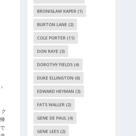
BRONISŁAW KAPER
(1)
BURTON LANE
(2)
COLE PORTER
(11)
DON RAYE
(3)
DOROTHY FIELDS
(4)
DUKE ELLINGTON
(6)
い
EDWARD HEYMAN
(3)
FATS WALLER
(2)
。ク
GENE DE PAUL
(4)
帰
で
GENE LEES
(2)
是非