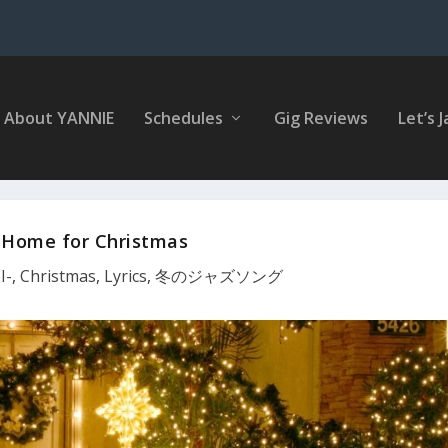
About YANNIE
Schedules
Gig Reviews
Let’s J
Be Home for Christmas
I-
,
Christmas
,
Lyrics
,
冬のジャズソング