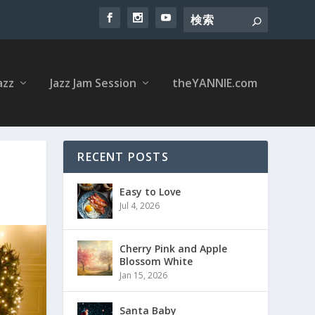
azz
Jazz Jam Session
theYANNIE.com
RECENT POSTS
Easy to Love
Jul 4, 2026
Cherry Pink and Apple
Blossom White
Jan 15, 2026
Santa Baby