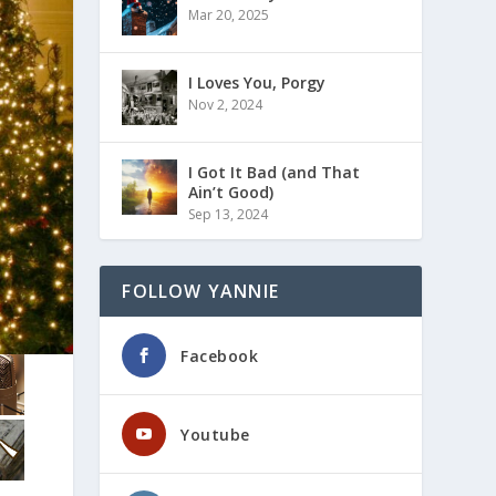
Mar 20, 2025
I Loves You, Porgy
Nov 2, 2024
I Got It Bad (and That
Ain’t Good)
Sep 13, 2024
FOLLOW YANNIE
Facebook
Youtube