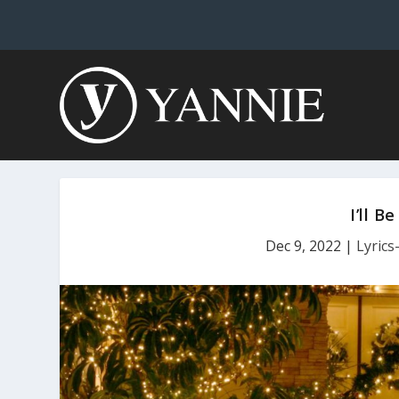
I’ll 
Dec 9, 2022
|
Lyrics-