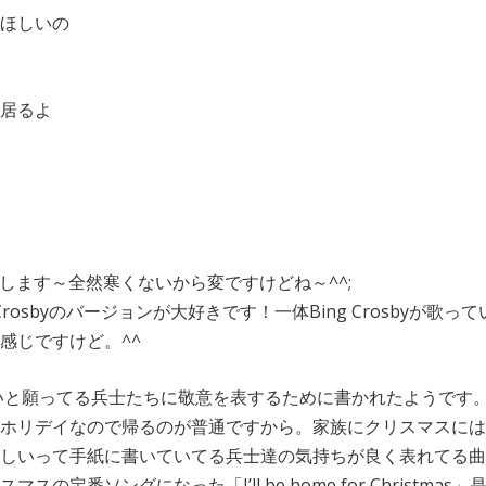
ほしいの
居るよ
を投稿します～全然寒くないから変ですけどね～^^;
もBing Crosbyのバージョンが大好きです！一体Bing Crosbyが歌って
感じですけど。^^
たいと願ってる兵士たちに敬意を表するために書かれたようです
ホリデイなので帰るのが普通ですから。家族にクリスマスには
しいって手紙に書いていてる兵士達の気持ちが良く表れてる曲
番ソングになった「I’ll be home for Christmas」