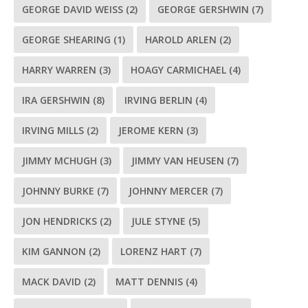
GEORGE DAVID WEISS
(2)
GEORGE GERSHWIN
(7)
GEORGE SHEARING
(1)
HAROLD ARLEN
(2)
HARRY WARREN
(3)
HOAGY CARMICHAEL
(4)
IRA GERSHWIN
(8)
IRVING BERLIN
(4)
IRVING MILLS
(2)
JEROME KERN
(3)
JIMMY MCHUGH
(3)
JIMMY VAN HEUSEN
(7)
JOHNNY BURKE
(7)
JOHNNY MERCER
(7)
JON HENDRICKS
(2)
JULE STYNE
(5)
KIM GANNON
(2)
LORENZ HART
(7)
MACK DAVID
(2)
MATT DENNIS
(4)