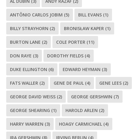
AL DUBIN
(3)
ANDY RAZAF
(2)
ANTÔNIO CARLOS JOBIM
(5)
BILL EVANS
(1)
BILLY STRAYHORN
(2)
BRONISŁAW KAPER
(1)
BURTON LANE
(2)
COLE PORTER
(11)
DON RAYE
(3)
DOROTHY FIELDS
(4)
DUKE ELLINGTON
(6)
EDWARD HEYMAN
(3)
FATS WALLER
(2)
GENE DE PAUL
(4)
GENE LEES
(2)
GEORGE DAVID WEISS
(2)
GEORGE GERSHWIN
(7)
GEORGE SHEARING
(1)
HAROLD ARLEN
(2)
HARRY WARREN
(3)
HOAGY CARMICHAEL
(4)
IRA GERSHWIN
(8)
IRVING BERLIN
(4)