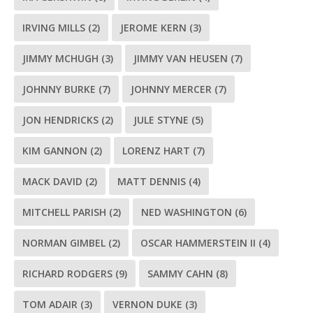
IRVING MILLS
(2)
JEROME KERN
(3)
JIMMY MCHUGH
(3)
JIMMY VAN HEUSEN
(7)
JOHNNY BURKE
(7)
JOHNNY MERCER
(7)
JON HENDRICKS
(2)
JULE STYNE
(5)
KIM GANNON
(2)
LORENZ HART
(7)
MACK DAVID
(2)
MATT DENNIS
(4)
MITCHELL PARISH
(2)
NED WASHINGTON
(6)
NORMAN GIMBEL
(2)
OSCAR HAMMERSTEIN II
(4)
RICHARD RODGERS
(9)
SAMMY CAHN
(8)
TOM ADAIR
(3)
VERNON DUKE
(3)