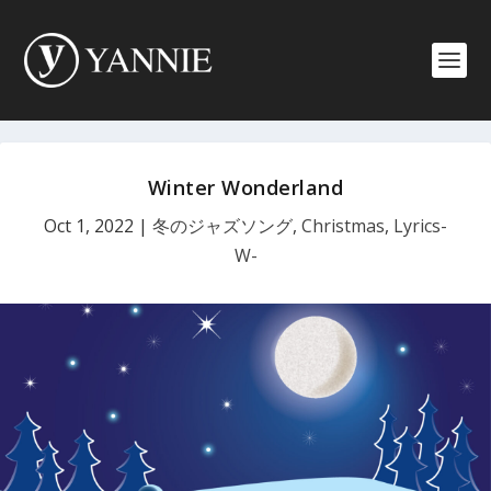
Winter Wonderland
Oct 1, 2022
|
冬のジャズソング
,
Christmas
,
Lyrics-
W-