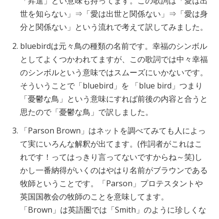
「昇進」とい意味も持ってます。この歌詞は「愛は出
世を知らない」⇒「愛は出世と関係ない」⇒「愛は身
分と関係ない」という流れで考えて訳してみました。
bluebirdは元々鳥の種類の名前です。幸福のシンボル
としてよくつかわれてますが、この歌詞では中々幸福
のシンボルという意味ではスムーズにいかないです。
そういうことで「bluebird」を 「blue bird」つまり
「憂鬱な鳥」という意味にすれば前後の内容と合うと
思たので「憂鬱な鳥」で訳しました。
「Parson Brown」はネットを調べてみても人によっ
て実にいろんな解釈が出てます。(作詞者がこれはこ
れです！ってはっきり言ってないですからね～笑)し
かし一番納得がいくのはやはり名前がブラウンである
牧師ということです。「Parson」プロテスタントや
英国国教会の牧師のことを意味してます。
「Brown」は英語圏では「Smith」のように珍しくな