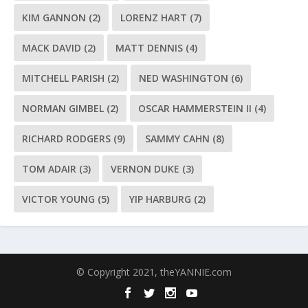
KIM GANNON
(2)
LORENZ HART
(7)
MACK DAVID
(2)
MATT DENNIS
(4)
MITCHELL PARISH
(2)
NED WASHINGTON
(6)
NORMAN GIMBEL
(2)
OSCAR HAMMERSTEIN II
(4)
RICHARD RODGERS
(9)
SAMMY CAHN
(8)
TOM ADAIR
(3)
VERNON DUKE
(3)
VICTOR YOUNG
(5)
YIP HARBURG
(2)
© Copyright 2021, theYANNIE.com