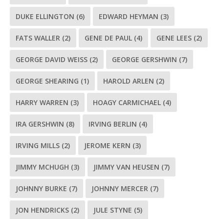
DUKE ELLINGTON
(6)
EDWARD HEYMAN
(3)
FATS WALLER
(2)
GENE DE PAUL
(4)
GENE LEES
(2)
GEORGE DAVID WEISS
(2)
GEORGE GERSHWIN
(7)
GEORGE SHEARING
(1)
HAROLD ARLEN
(2)
HARRY WARREN
(3)
HOAGY CARMICHAEL
(4)
IRA GERSHWIN
(8)
IRVING BERLIN
(4)
IRVING MILLS
(2)
JEROME KERN
(3)
JIMMY MCHUGH
(3)
JIMMY VAN HEUSEN
(7)
JOHNNY BURKE
(7)
JOHNNY MERCER
(7)
JON HENDRICKS
(2)
JULE STYNE
(5)