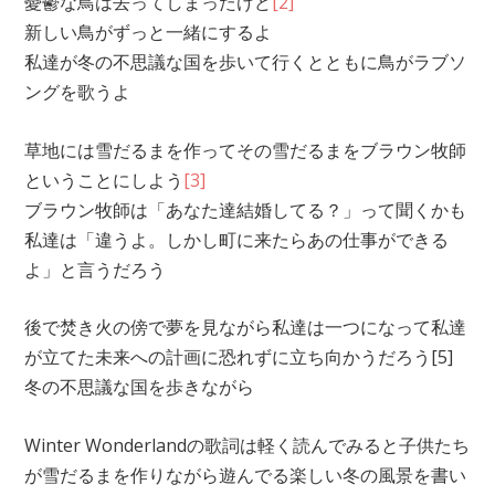
憂鬱な鳥は去ってしまったけど
[2]
新しい鳥がずっと一緒にするよ
私達が冬の不思議な国を歩いて行くとともに鳥がラブソ
ングを歌うよ
草地には雪だるまを作ってその雪だるまをブラウン牧師
ということにしよう
[3]
ブラウン牧師は「あなた達結婚してる？」って聞くかも
私達は「違うよ。しかし町に来たらあの仕事ができる
よ」と言うだろう
後で焚き火の傍で夢を見ながら私達は一つになって私達
が立てた未来への計画に恐れずに立ち向かうだろう[5]
冬の不思議な国を歩きながら
Winter Wonderlandの歌詞は軽く読んでみると子供たち
が雪だるまを作りながら遊んでる楽しい冬の風景を書い