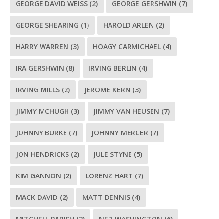
GEORGE DAVID WEISS
(2)
GEORGE GERSHWIN
(7)
GEORGE SHEARING
(1)
HAROLD ARLEN
(2)
HARRY WARREN
(3)
HOAGY CARMICHAEL
(4)
IRA GERSHWIN
(8)
IRVING BERLIN
(4)
IRVING MILLS
(2)
JEROME KERN
(3)
JIMMY MCHUGH
(3)
JIMMY VAN HEUSEN
(7)
JOHNNY BURKE
(7)
JOHNNY MERCER
(7)
JON HENDRICKS
(2)
JULE STYNE
(5)
KIM GANNON
(2)
LORENZ HART
(7)
MACK DAVID
(2)
MATT DENNIS
(4)
MITCHELL PARISH
(2)
NED WASHINGTON
(6)