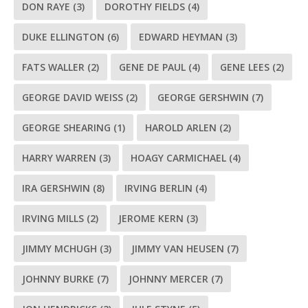
DON RAYE
(3)
DOROTHY FIELDS
(4)
DUKE ELLINGTON
(6)
EDWARD HEYMAN
(3)
FATS WALLER
(2)
GENE DE PAUL
(4)
GENE LEES
(2)
GEORGE DAVID WEISS
(2)
GEORGE GERSHWIN
(7)
GEORGE SHEARING
(1)
HAROLD ARLEN
(2)
HARRY WARREN
(3)
HOAGY CARMICHAEL
(4)
IRA GERSHWIN
(8)
IRVING BERLIN
(4)
IRVING MILLS
(2)
JEROME KERN
(3)
JIMMY MCHUGH
(3)
JIMMY VAN HEUSEN
(7)
JOHNNY BURKE
(7)
JOHNNY MERCER
(7)