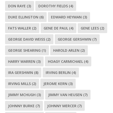
DON RAYE
(3)
DOROTHY FIELDS
(4)
DUKE ELLINGTON
(6)
EDWARD HEYMAN
(3)
FATS WALLER
(2)
GENE DE PAUL
(4)
GENE LEES
(2)
GEORGE DAVID WEISS
(2)
GEORGE GERSHWIN
(7)
GEORGE SHEARING
(1)
HAROLD ARLEN
(2)
HARRY WARREN
(3)
HOAGY CARMICHAEL
(4)
IRA GERSHWIN
(8)
IRVING BERLIN
(4)
IRVING MILLS
(2)
JEROME KERN
(3)
JIMMY MCHUGH
(3)
JIMMY VAN HEUSEN
(7)
JOHNNY BURKE
(7)
JOHNNY MERCER
(7)