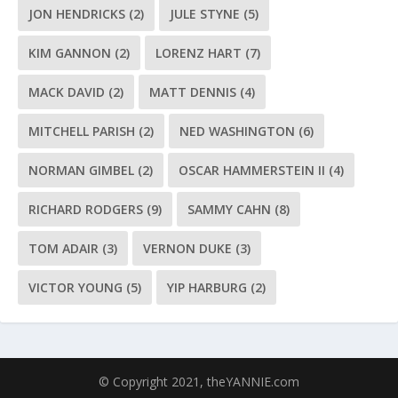
JON HENDRICKS
(2)
JULE STYNE
(5)
KIM GANNON
(2)
LORENZ HART
(7)
MACK DAVID
(2)
MATT DENNIS
(4)
MITCHELL PARISH
(2)
NED WASHINGTON
(6)
NORMAN GIMBEL
(2)
OSCAR HAMMERSTEIN II
(4)
RICHARD RODGERS
(9)
SAMMY CAHN
(8)
TOM ADAIR
(3)
VERNON DUKE
(3)
VICTOR YOUNG
(5)
YIP HARBURG
(2)
© Copyright 2021, theYANNIE.com