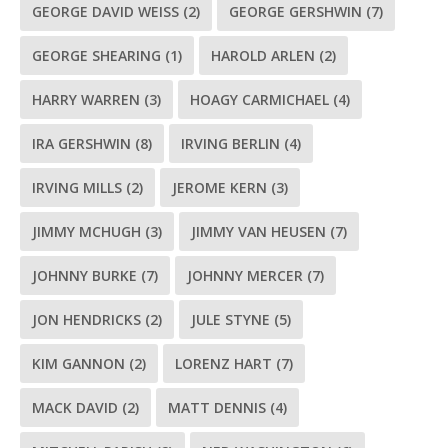
GEORGE DAVID WEISS
(2)
GEORGE GERSHWIN
(7)
GEORGE SHEARING
(1)
HAROLD ARLEN
(2)
HARRY WARREN
(3)
HOAGY CARMICHAEL
(4)
IRA GERSHWIN
(8)
IRVING BERLIN
(4)
IRVING MILLS
(2)
JEROME KERN
(3)
JIMMY MCHUGH
(3)
JIMMY VAN HEUSEN
(7)
JOHNNY BURKE
(7)
JOHNNY MERCER
(7)
JON HENDRICKS
(2)
JULE STYNE
(5)
KIM GANNON
(2)
LORENZ HART
(7)
MACK DAVID
(2)
MATT DENNIS
(4)