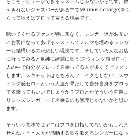
らこそデビューができるシステムじゃないからです。数
えきれないジャズバーがある中でMC(music charge)をも
らって歌えばプロって言える現実です。
聴いてくれるファンが特に来なく、シンガー達がお互い
にお客になってあげるシステムでノルマを埋めるシンガ
ーも結構いるのが悲しい現実です。そしていろんなお店
に行ってみると単純に綺麗に歌う(スウィング感ゼロ～)
人の中で自分がプロって名乗ってる人が多くてビックリ
します。スキャットはもちろんフェイクもしない、スウ
ィング感ゼロ～という人達が果たして自分自身をプロっ
て名乗ってもいいでしょうか？プロとかそういう問題よ
りジャズシンガーって名乗るのも無理じゃないかと思い
ます。
そういう意味ではヤニはプロを目指してないかもしれま
せんね～＾＾人々が感動する歌を歌えるシンガーになっ