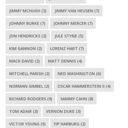
JIMMY MCHUGH
(3)
JIMMY VAN HEUSEN
(7)
JOHNNY BURKE
(7)
JOHNNY MERCER
(7)
JON HENDRICKS
(2)
JULE STYNE
(5)
KIM GANNON
(2)
LORENZ HART
(7)
MACK DAVID
(2)
MATT DENNIS
(4)
MITCHELL PARISH
(2)
NED WASHINGTON
(6)
NORMAN GIMBEL
(2)
OSCAR HAMMERSTEIN II
(4)
RICHARD RODGERS
(9)
SAMMY CAHN
(8)
TOM ADAIR
(3)
VERNON DUKE
(3)
VICTOR YOUNG
(5)
YIP HARBURG
(2)