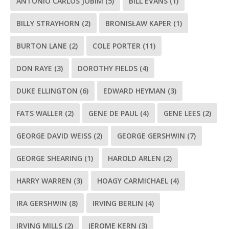
ANTÔNIO CARLOS JOBIM
(5)
BILL EVANS
(1)
BILLY STRAYHORN
(2)
BRONISŁAW KAPER
(1)
BURTON LANE
(2)
COLE PORTER
(11)
DON RAYE
(3)
DOROTHY FIELDS
(4)
DUKE ELLINGTON
(6)
EDWARD HEYMAN
(3)
FATS WALLER
(2)
GENE DE PAUL
(4)
GENE LEES
(2)
GEORGE DAVID WEISS
(2)
GEORGE GERSHWIN
(7)
GEORGE SHEARING
(1)
HAROLD ARLEN
(2)
HARRY WARREN
(3)
HOAGY CARMICHAEL
(4)
IRA GERSHWIN
(8)
IRVING BERLIN
(4)
IRVING MILLS
(2)
JEROME KERN
(3)