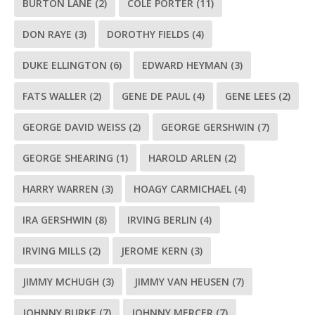
BURTON LANE
(2)
COLE PORTER
(11)
DON RAYE
(3)
DOROTHY FIELDS
(4)
DUKE ELLINGTON
(6)
EDWARD HEYMAN
(3)
FATS WALLER
(2)
GENE DE PAUL
(4)
GENE LEES
(2)
GEORGE DAVID WEISS
(2)
GEORGE GERSHWIN
(7)
GEORGE SHEARING
(1)
HAROLD ARLEN
(2)
HARRY WARREN
(3)
HOAGY CARMICHAEL
(4)
IRA GERSHWIN
(8)
IRVING BERLIN
(4)
IRVING MILLS
(2)
JEROME KERN
(3)
JIMMY MCHUGH
(3)
JIMMY VAN HEUSEN
(7)
JOHNNY BURKE
(7)
JOHNNY MERCER
(7)