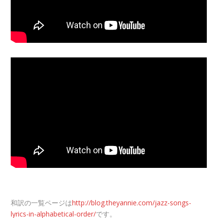
和訳の一覧ページは
http://blog.theyannie.com/jazz-songs-
lyrics-in-alphabetical-order/
です。