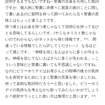
説明するまでもないですね～聖書の言葉を引用した歌詞
ですが、個人的に聖書に赤裸々に貧富の差のことに関し
て書いあるのに疑問を持って調べてみたら元々聖書の意
味とはちょっと違うようです。
持つ者とはお金を持つ者じゃなくて信仰心を持ってるひ
とを意味してるらしいです。(ヤニもキリスト教じゃな
いのでわからないがネットから得た情報です。^^; 間
違っている情報でしたら許してください～) なるほど
って感じです。「神様を信じる人はさらに多くが与えら
れ、神様を信じてない人はさらに多くが失われる」←こ
ういう意味だと聖書に書いても不思議じゃないですね。
なのにビリーホリデイはお母さんとの喧嘩の後その気持
ちを表現するためにうまく聖書の言葉を使いましたね。
何って皮肉な歌詞何だろう〜と思いました。ビリーホリ
デイの気持ちを考えながら歌ってみたらいかがでしょう
か？絶対サラッとした歌い方は無理だと思います。^^;