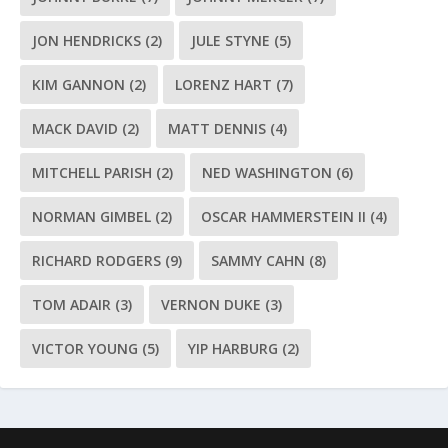
JON HENDRICKS
(2)
JULE STYNE
(5)
KIM GANNON
(2)
LORENZ HART
(7)
MACK DAVID
(2)
MATT DENNIS
(4)
MITCHELL PARISH
(2)
NED WASHINGTON
(6)
NORMAN GIMBEL
(2)
OSCAR HAMMERSTEIN II
(4)
RICHARD RODGERS
(9)
SAMMY CAHN
(8)
TOM ADAIR
(3)
VERNON DUKE
(3)
VICTOR YOUNG
(5)
YIP HARBURG
(2)