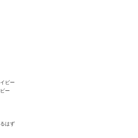
イビー
ビー
るはず