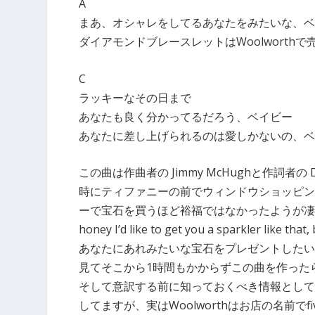
A
まあ、オシャレをしてるあなたをみたいな、ベ
ダイアモンドブレースレットはWoolworth
C
ラッキーなその日まで
あなたも良く分かってるだろう、ベイビー
あなたに差し上げられるのは愛しかないの、ベ
この曲は作曲者の Jimmy McHughと作詞者の
時にティファニーの前でウィンドウショッピン
ーで宝石を買うほど裕福ではなかったようが凄く
honey I’d like to get you a sparkler like th
あなたにあれみたいな宝石をプレゼントしたい
見てそこから1時間もかからずこの曲を作った
そして意訳する前に知っておくべき情報としては
してますが、実はWoolworthはお店の名前でfiv