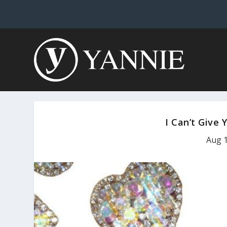
I Can’t Give
Aug 1