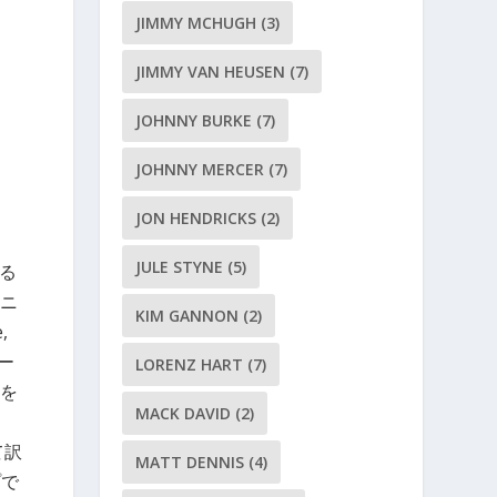
JIMMY MCHUGH
(3)
JIMMY VAN HEUSEN
(7)
JOHNNY BURKE
(7)
JOHNNY MERCER
(7)
JON HENDRICKS
(2)
JULE STYNE
(5)
てる
ニ
KIM GANNON
(2)
,
ニー
LORENZ HART
(7)
を
MACK DAVID
(2)
て訳
MATT DENNIS
(4)
プで