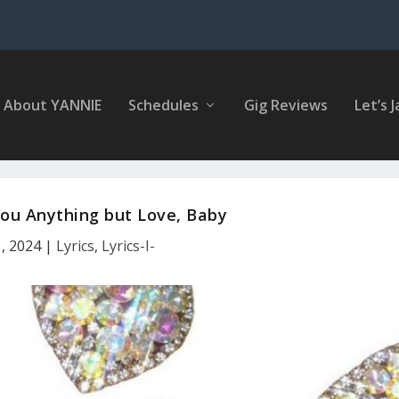
About YANNIE
Schedules
Gig Reviews
Let’s J
 You Anything but Love, Baby
, 2024
|
Lyrics
,
Lyrics-I-