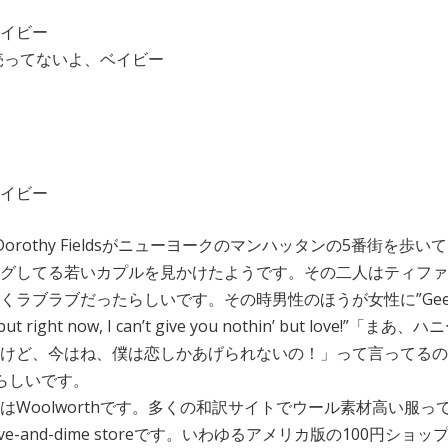
イビー
で売ってないよ、ベイビー
イビー
 Dorothy Fieldsがニューヨークのマンハッタンの5番街を歩い
グしてる若いカプルを見かけたようです。その二人はティファ
ラブラブだったらしいです。その時男性のほうが女性に”Gee
at, but right now, I can’t give you nothin’ but love!”「まあ、ハ
けど、今はね、僕は恋しかあげられないの！」って言ってるの
らしいです。
Woolworthです。多くの和訳サイトでウール素材高い服っ
e-and-dime storeです。いわゆるアメリカ版の100円ショッ