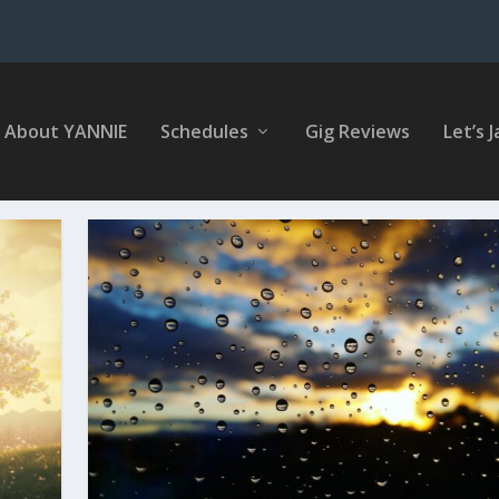
About YANNIE
Schedules
Gig Reviews
Let’s J