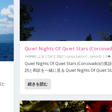
Quiet Nights Of Quiet Stars (Corcovad
YANNIE
による |
Oct 2, 2022
|
Lyrics
,
Lyrics-C-
,
Lyrics-Q-
|
0
Quiet Nights Of Quiet Stars (Corcovado)の
詞と和訳を一緒に見る Quiet Nights Of Quiet Star
歌詞と
続きを読む