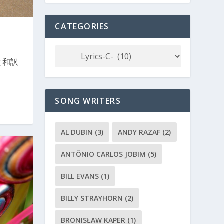
CATEGORIES
歌詞と和訳
SONG WRITERS
AL DUBIN
(3)
ANDY RAZAF
(2)
ANTÔNIO CARLOS JOBIM
(5)
BILL EVANS
(1)
BILLY STRAYHORN
(2)
BRONISŁAW KAPER
(1)