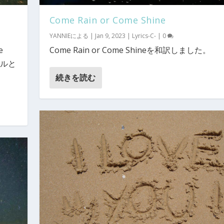
Come Rain or Come Shine
YANNIE
による |
Jan 9, 2023
|
Lyrics-C-
|
0
e
Come Rain or Come Shineを和訳しました。
トルと
続きを読む