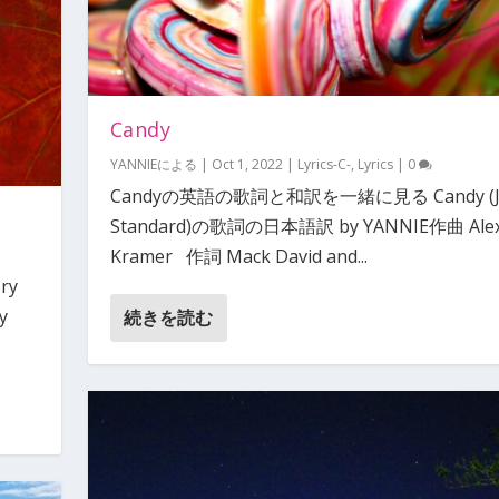
Candy
YANNIE
による |
Oct 1, 2022
|
Lyrics-C-
,
Lyrics
|
0
Candyの英語の歌詞と和訳を一緒に見る Candy (J
Standard)の歌詞の日本語訳 by YANNIE作曲 Ale
Kramer 作詞 Mack David and...
ry
y
続きを読む