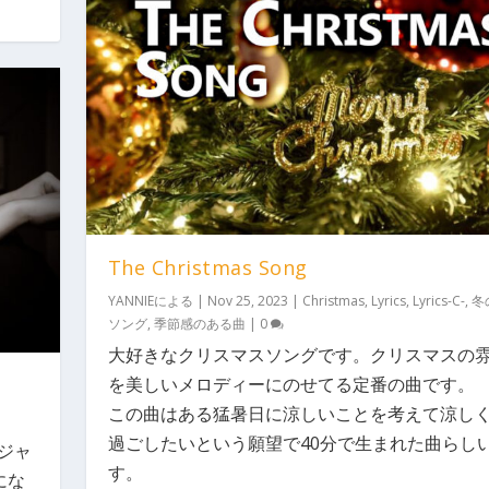
The Christmas Song
YANNIE
による |
Nov 25, 2023
|
Christmas
,
Lyrics
,
Lyrics-C-
,
冬
ソング
,
季節感のある曲
|
0
大好きなクリスマスソングです。クリスマスの
を美しいメロディーにのせてる定番の曲です。
この曲はある猛暑日に涼しいことを考えて涼し
過ごしたいという願望で40分で生まれた曲らし
段ジャ
す。
にな