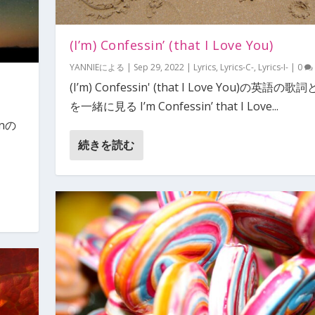
(I’m) Confessin’ (that I Love You)
YANNIE
による |
Sep 29, 2022
|
Lyrics
,
Lyrics-C-
,
Lyrics-I-
|
0
(I’m) Confessin' (that I Love You)の英語の
を一緒に見る I’m Confessin’ that I Love...
nの
続きを読む