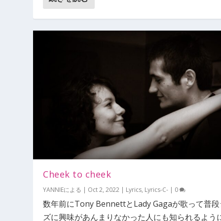
Cheek to cheek
YANNIE
による |
Oct 2, 2022
|
Lyrics
,
Lyrics-C-
|
0
数年前にTony BennettとLady Gagaが歌って普
ズに興味があんまりなかった人にも知られるよう