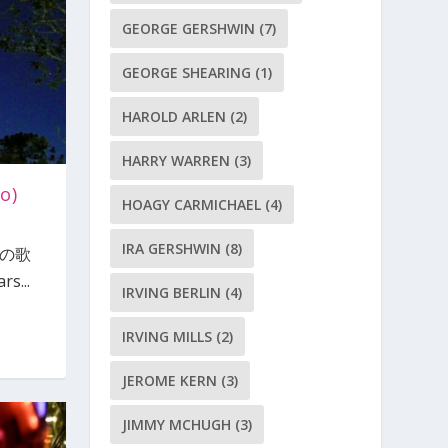
GEORGE GERSHWIN
(7)
GEORGE SHEARING
(1)
HAROLD ARLEN
(2)
HARRY WARREN
(3)
o)
HOAGY CARMICHAEL
(4)
IRA GERSHWIN
(8)
英語の歌
s...
IRVING BERLIN
(4)
IRVING MILLS
(2)
JEROME KERN
(3)
JIMMY MCHUGH
(3)