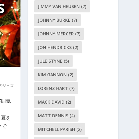
JIMMY VAN HEUSEN
(7)
JOHNNY BURKE
(7)
JOHNNY MERCER
(7)
JON HENDRICKS
(2)
JULE STYNE
(5)
KIM GANNON
(2)
のジャズ
LORENZ HART
(7)
雰囲気
MACK DAVID
(2)
MATT DENNIS
(4)
く夏を
いで
MITCHELL PARISH
(2)